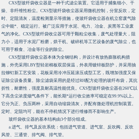
CXS型玻纤袋收尘器是一种干式滤尘装置。它适用于捕集细小、干
燥、非纤维性粉尘。CXS型玻纤袋收尘器采用微机控制，分室反吹，定
时、定阻清灰，温度检测显示等措施，使玻纤袋收尘器在机立窑废气除
尘中能*、稳定运行。被广泛应用于水泥、电力、冶金、炭黑等工业废
气的净化。CXS型玻纤袋收尘器可用于颗粒尘收集，废气处理量大，阻
力小，适用于水泥厂粉磨，烘干机、破碎机等工艺设备的废气除尘，也
可用于粮食、冶金等行业的除尘。
CXS型玻纤袋收尘器本体为全钢结构，并设计有放热膨胀机构措
施，外壳采用LBY型轻岩棉板双层保温，外表用镀锌板防护，并采用抽
拉铆钉新工艺安装，花板采用冷冲压延滚压成型工艺，既增加强度又保
证除尘设备质量。除尘滤袋采用的是经过RH配方处理的玻纤布袋，其抗
折性，耐磨性，强度及耐高温性能优良。CXS型玻纤袋收尘器在260℃以
下高含尘浓度烟气条件下，能长期*运行收尘效率可稳定在99.9%以上。
它分为正、负压两种，采用自动缩袋清灰，并配有微处理机控制装置。
定时、定阻均可，能在不停机情况下进行维修而不影响生产。
玻纤袋收尘器的基本结构由3个部分组成。
a.进气、排气及反吹系统：包括进气管道、进气室、反吹阀、反吹
风管、三通管、排气阀、排气管。