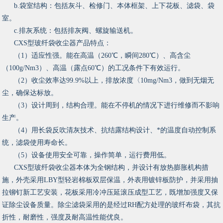
b.袋室结构：包括灰斗、检修门、本体框架、上下花板、滤袋、袋
室。
c.排灰系统：包括排灰阀、螺旋输送机。
CXS型玻纤袋收尘器产品特点：
（1）适应性强。能在高温（260℃，瞬间280℃）、高含尘
（100g/Nm3）、高温（露点60℃）的工况条件下有效运行。
（2）收尘效率达99.9%以上，排放浓度〈10mg/Nm3，做到无烟无
尘，确保达标放。
（3）设计周到，结构合理。能在不停机的情况下进行维修而不影响
生产。
（4）用长袋反吹清灰技术、抗结露结构设计、*的温度自动控制系
统，滤袋使用寿命长。
（5）设备使用安全可靠，操作简单，运行费用低。
CXS型玻纤袋收尘器本体为全钢结构，并设计有放热膨胀机构措
施，外壳采用LBY型轻岩棉板双层保温，外表用镀锌板防护，并采用抽
拉铆钉新工艺安装，花板采用冷冲压延滚压成型工艺，既增加强度又保
证除尘设备质量。除尘滤袋采用的是经过RH配方处理的玻纤布袋，其抗
折性，耐磨性，强度及耐高温性能优良。