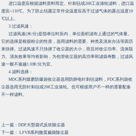
进口温度应根据滤料质料而定。针刺毡或208工业涤纶滤料，进口温
度应<110℃。为了防止结露正常作业温度应高于过滤气体的露点温度10
℃以上。
3.过滤风速：
过滤风速(米/分)是指单位时辰内，单位面积滤布上通过的气体量。
它的选择是根据粉尘的性质，选用滤料的需要、种类及清灰办法等因历
来抉择。过滤风速不只抉择了收尘器的大小，而且对收尘功率、流体阻
力、清灰效果等均有影响，为包管收尘器的高功率和滤袋寿数，过滤风
速一般不逾越1.0米/分为宜。
4.滤料选择：
MDC系列煤磨防爆袋收尘器选用防静电针刺毡滤料，PDC系列袋收
尘器选用无防针刺毡或208工业涤纶。也可根据用户不一样的需要配备
不一样滤料。
上一篇：
DDF大型袋式反吹除尘器
下一篇：
LFVB系列微震扁袋除尘器