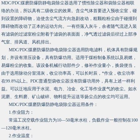
MDC/PDC煤磨防爆防静电袋除尘器选用了惯性除尘器和袋除尘器相联
络的办法，所以具有二级收尘的效果。含尘气体首要进入预收尘室，碰
到设置的障碍物，迫使含尘气流方向急剧改动，粗颗粒粉尘由于碰撞到
障碍物而改动了正本的运动方向。一有些落入灰斗，余者随气流进入装
有滤袋的过滤室粉尘附着于滤袋的表面面，净气透过滤袋后径过上部净
气室、排风道、风机排出。
MDC/PDC煤磨防爆防静电袋除尘器选用防电滤料，机体具有防爆规
划，并设有泄压设备，具有防爆功用。适用于煤粉制备系统以及易燃，
易爆粉尘的收集。该设备机械行动部件少，修补作业量小，换袋便当，
由于选用脉动分室清灰，收尘功率高，可以长时辰，*作业，收尘功率
在99.8%以上。PDC普通型袋收尘器没有防爆功用外，具有上述一样利
益。可以泛地应用于水泥、电力、冶金、化工等作业废气的收尘。如水
泥磨、生料磨、矿山破碎、物料提升运送等扬尘点的收尘均可运用。
MDC/PDC煤磨防爆防静电袋除尘器运用条件：
1.作业阻力：
常温工况空载作业阻力为10—50毫米水柱，负载作业一般控制在100
—120毫米水柱。
2.作业温度：