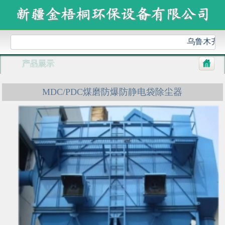
乌鲁木齐金
产品展示
MDC/PDC煤磨防爆防静电袋除尘器