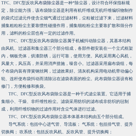
TFC、DFC型反吹风
布袋除尘器
是一种*除尘器，设计符合环保指标规
定，除尘能力强，该布袋除尘器是利用有机纤维或无机纤维编织物制作
的袋式过滤元件使含尘烟气通过过滤材料，尘粒被过滤下来，过滤材料
捕集粗粒粉尘主要靠惯性碰撞作用，捕集细粒粉尘主要靠扩散和筛分作
用，滤料的粉尘层也有一定的过滤作用。
TFC、DFC型反吹风布袋除尘器属于机械抖动除尘器，其基本结构
由风机、过滤器和集尘器三个部分组成，各部件都安装在一个立式框架
内，钢板壳体，烘漆防锈，运行可靠，使用方便。风机采用离心风机，
风量大，风压高，并采用消声措施，噪音小。过滤器采用扁布袋组，每
个布袋内装有弹簧钢丝网，过滤效果好。清灰机构采用电动机带动偏心
轮、连杆使布袋抖动而清除沾在滤袋表面的粉尘。此布袋除尘器设有检
修门，方便检修和换袋。
TFC、DFC型反吹风布袋除尘器是一种干式滤尘装置。它适用于捕
集细小、干燥、非纤维性粉尘。滤袋采用纺织的滤布或非纺织的毡制
成，利用纤维织物的过滤作用对含尘气体进行过滤。
TFC、DFC型反吹风布袋除尘器本体基本结构由五个部分组成。
导气系统：包括中心进气管、导流板； 气系统：包括排气管、提升
切换阀； 吹系统：包括反吹风机、反吹风管、提升切换阀；