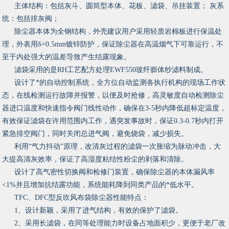
主体结构：包括灰斗、圆筒型本体、花板、滤袋、吊挂装置； 灰系
统：包括排灰阀；
除尘器本体为全钢结构，外壳建议用户采用轻质岩棉板进行保温处
理，外表用δ=0.5mm镀锌防护，保证除尘器在高温烟气下可靠运行，不
至于内处强大的温差导致产生结露现象。
滤袋采用的是RH工艺配方处理EWF550玻纤膨体纱滤料制成。
设计了*的自动控制系统，全方位自动监测各执行机构的现场工作状
态，在线检测运行故障并报警，以便及时抢修，高灵敏度自动检测除尘
器进口温度和快速指令阀门线性动作，确保在3-5秒内降低超标定温度，
有效保证滤袋在许用范围内工作，遇突发事故时，保证0.3-0.7秒内打开
紧急排空阀门，同时关闭总进气阀，避免烧袋，减少损失。
利用“气力抖动”原理，改清灰过程的滤袋一次胀缩为脉动冲击，大
大提高清灰效率，保证了高湿度粘结性粉尘的剥落和清除。
设计了高气密性切换阀和检修门装置，确保除尘器的本体漏风率
<1%并且增加抗结露功能，系统能耗降到同类产品的*低水平。
TFC、DFC型反吹风布袋除尘器性能特点：
1、设计新颖，采用了进气结构，有效的保护了滤袋。
2、采用长滤袋，在同等处理能力时设备占地面积少，更便于老厂改