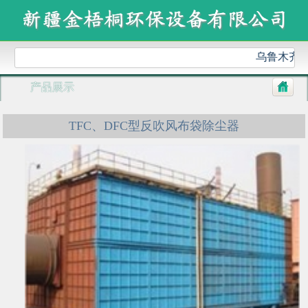
乌鲁木齐金
产品展示
TFC、DFC型反吹风布袋除尘器