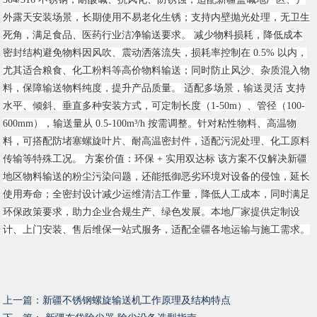
外露天安装场景，长期使用不易老化生锈；支持内壁抛光处理，无卫生
死角，满足食品、医药行业洁净输送要求。 减少物料损耗，降低成本
密封结构避免物料因风吹、震动洒落流失，损耗率控制在 0.5% 以内，
尤其适合粮食、化工粉料等高价物料输送；同时防止风沙、杂质混入物
料，保障输送物料纯度，提升产品质量。 适配多场景，输送灵活 支持
水平、倾斜、垂直多种安装方式，可定制长度（1-50m）、管径（100-
600mm），输送量从 0.5-100m³/h 按需调整。针对粘性物料、高温物
料，可搭配防堵塞螺旋叶片、耐高温密封件，适配污泥处理、化工原料
传输等特殊工况。 方案价值：环保 + 实用双达标 该方案不仅解决新疆
地区物料输送的粉尘污染问题，还能抵御恶劣环境对设备的侵蚀，延长
使用寿命；全密封设计减少运维清洁工作量，降低人工成本，同时满足
环保政策要求，助力企业合规生产、绿色发展。本地厂家提供定制设
计、上门安装、售后维保一站式服务，适配全疆各地运输与施工需求。
上一篇：
新疆不锈钢螺旋输送机工作原理及结构特点