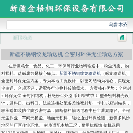
乌鲁木齐金
新闻动态
新疆不锈钢绞龙输送机 全密封环保无尘输送方案
在新疆粮食、食品、化工、环保等行业物料输送中，粉尘污染、物
料损耗、盐碱腐蚀是核心痛点。
新疆不锈钢绞龙输送机
（螺旋输送机）
全密封环保无尘方案，专为本地工况设计，以密闭结构为核心，实现无
尘输送、合规环评，适配多行业物料传输需求。 方案核心优势：全密封
+ 环保无尘 全封闭结构，杜绝粉尘外溢 采用管式或 U 型全密封机壳设
计，进料口、出料口、法兰连接处配备柔性密封垫 + 卡扣式密封结构，
轴承端加装防尘防沙密封套，阻断物料输送过程中粉尘泄漏路径。全程
无尘作业，车间无扬尘、地面无积料，轻松通过环保检测，新疆多风沙
地区的厂区作业环境。 材质适配本地工况，耐用抗腐蚀 整机选用
304/316 不锈钢，耐酸碱、抗风化、防锈蚀，适配新疆盐碱地厂区、户