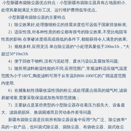
小型
新疆布袋除尘器
优点特点：小型新疆布袋除尘器具有占地面积小、
处理风量能满足大部分工况、运行维护费用低等优点。
小型新疆布袋除尘器的主要特点
1）除尘效果好,处理微细粉尘的排晨浓度也可远低于国家排放标准;
2）适应性强,对各种性质的粉尘都有很号的除尘效果,不受比电阻等
性质的影响.在寒碜浓度很高或很低的条件下,都能获得令人满意的效果;
3）规格多样,应用灵活.单台除尘器的*小处理风量低于200m3/h，*大
超过50*10m3/h
4）便于回收干物料,没有污泥处理、废水污染以及腐蚀等问题;
5）随所用滤料耐温性能的不同,应用范围广,常规滤料适应烟气温度
范围为小于180℃,陶瓷滤料可用于从常温到800-1000℃的广阔温度范围
内使用;
6）在捕集粘性强吸收温性强的粉尘,或处理露点很高的烟气时,滤袋
易被堵塞,需要采取保温或加热等防范措施；
7）主要缺点是某些类型的小型除尘器存在着压力损失大、设备庞
大、滤袋易损坏、换袋困难而且劳动条件差等问题.
新疆布袋除尘器是目前所有除尘器设备中应用*为广泛、除尘效率*
高的一款产品，也叫袋式除尘器、袋除尘器、布袋收尘器、袋式收尘