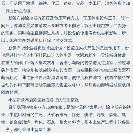
器。广泛用于水泥、钢铁、化工、建材、食品、木工厂、冶炼等多个加
工行业粉尘治理。
新疆布袋除尘器有正压及负压两种方式，正压除尘设备工作一段时
间后，过滤装置如果清灰不及时或者不彻底，就会出现跑灰，二次扬尘
的现象，同时粉尘直接穿过风机，对设备的使用寿命也会有影响，所
以，现在大多数采用负压除尘过滤方式。
新疆布袋除尘器负压除尘原理：粉尘在风机产生的负压作用下，粉
尘经过排尘管道和下排风口进入除尘器，大颗粒粉尘与导流板碰撞后，
在重力的作用下落入集灰灰斗，含细小颗粒的粉尘进入过滤室，经过滤
袋外表面，粉尘则被滤袋阻拦在其表面，当被阻拦的粉尘在滤袋表面不
断沉积时，通过脉冲喷吹对滤袋清灰，使得沉积在滤袋上的粉尘颗粒在
振动的作用下脱离滤袋表面落入集尘灰斗中，然后再由卸料器或插板阀
回收处理。
小型新疆布袋除尘器在各行的使用情况：
目前我国钢铁企业有1600多家，是除尘器的*大用户。除尘器在钢铁
企业中使用相当的广泛，从矿石破碎、筛分、烧结、炼铁、炼钢、轧
钢、铁合金冶炼、焦化、石灰、耐火材料等，基本上生产过程中的各道
工序，都可采用小型除尘器。