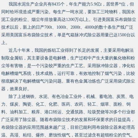
我国水泥生产企业共有8435个，年生产能力5.9亿t，居世界*位，但
同时给环境造成严重污染。每生产一吨水泥，要加工三吨物料，我国水
泥工业的粉尘、烟尘年排放量高达1200万t以上。引进美国富乐布袋除尘
技术以后，新上的日产700t、1000t、2000t、4000t的数十条生产线广泛
采用美国富乐布袋除尘技术，单是气箱脉冲式除尘器用量已达1500台以
上。
近几十年来，我国的炼铝工业得到了长足的发展，主要采用电解法
制取金属铝，其主要设备是电解槽，生产过程中产生大量的氟化物和粉
尘等有害物，是一个污染较严重的生产工艺。采用脉冲除尘器，净化铝
电解槽烟气系统，技术成熟，运行可靠，有效地控制了烟气污染，比较
彻底解决了电解槽烟气污染问题。重有色金属冶炼也广泛采用袋式除尘
器，效果良好。
除了上述钢铁、水泥、有色冶金工业外，机械、蓄电池、炭黑、电
力、煤炭、陶瓷、化工、化肥、医药、农药、轻工、烟草、面粉、饲
料、油料加工、粮库、港口转运、交通筑路、垃圾焚烧等20多个行业都
广泛采用了除尘器。随着布袋除尘技术的发展和环保要求的日益提高，
布袋除尘器的应用范围越来越广泛，目前已能利用布袋除尘器来处理高
温、高湿、粘结、爆炸、磨蚀性烟气，甚至过滤含有超细粉尘的空气。