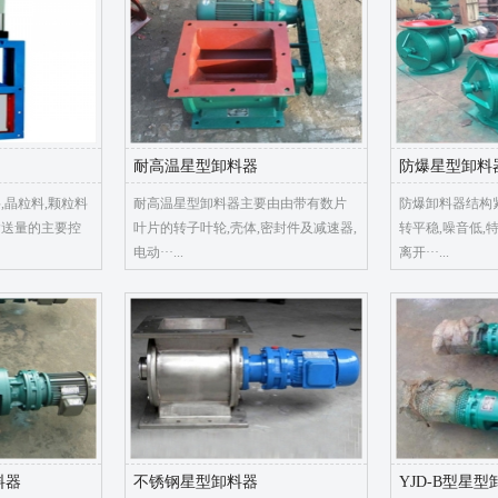
耐高温星型卸料器
防爆星型卸料
,晶粒料,颗粒料
耐高温星型卸料器主要由由带有数片
防爆卸料器结构
输送量的主要控
叶片的转子叶轮,壳体,密封件及减速器,
转平稳,噪音低,
电动···...
离开···...
料器
不锈钢星型卸料器
YJD-B型星