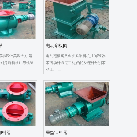
器
电动翻板阀
紧凑设计美观大方,运
电动翻板阀又名锁风喂料机,由减速器
特别是齿箱设计与机身
带传动杆通过曲柄,凸轮及连杆分别带
动上,···...
型卸料器
星型卸料器