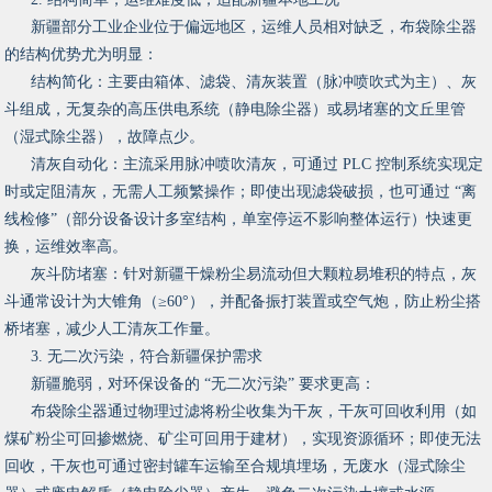
新疆部分工业企业位于偏远地区，运维人员相对缺乏，布袋除尘器
的结构优势尤为明显：
结构简化：主要由箱体、滤袋、清灰装置（脉冲喷吹式为主）、灰
斗组成，无复杂的高压供电系统（静电除尘器）或易堵塞的文丘里管
（湿式除尘器），故障点少。
清灰自动化：主流采用脉冲喷吹清灰，可通过 PLC 控制系统实现定
时或定阻清灰，无需人工频繁操作；即使出现滤袋破损，也可通过 “离
线检修”（部分设备设计多室结构，单室停运不影响整体运行）快速更
换，运维效率高。
灰斗防堵塞：针对新疆干燥粉尘易流动但大颗粒易堆积的特点，灰
斗通常设计为大锥角（≥60°），并配备振打装置或空气炮，防止粉尘搭
桥堵塞，减少人工清灰工作量。
3. 无二次污染，符合新疆保护需求
新疆脆弱，对环保设备的 “无二次污染” 要求更高：
布袋除尘器通过物理过滤将粉尘收集为干灰，干灰可回收利用（如
煤矿粉尘可回掺燃烧、矿尘可回用于建材），实现资源循环；即使无法
回收，干灰也可通过密封罐车运输至合规填埋场，无废水（湿式除尘