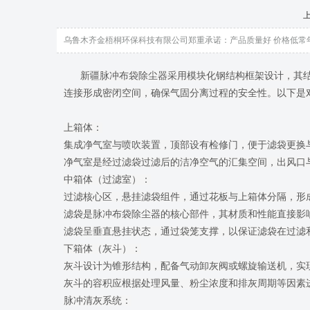
乌鲁木齐金梧桐环保科技有限公司郑重承诺：产品质量好 价格低常年现货
新疆脉冲布袋除尘器
采用模块化钢结构框架设计，其
连接形成密闭空间，确保气固分离过程的安全性。以下是对
上箱体：

集成净气室与喷吹装置，顶部设有检修门，便于滤袋更换与
净气室是经过滤袋过滤后的洁净空气的汇集空间，出风口
中箱体（过滤室）：

过滤核心区，悬挂滤袋组件，通过花板与上箱体分隔，形成
滤袋是脉冲布袋除尘器的核心部件，其材质和性能直接影
滤袋呈垂直悬挂状态，通过袋笼支撑，以保证滤袋在过滤和
下箱体（灰斗）：

灰斗设计为锥形结构，配备气动卸灰阀或螺旋输送机，实现
灰斗的容积应根据处理风量、粉尘浓度和排灰周期等因素
脉冲清灰系统：
