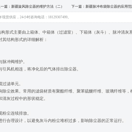
上一篇：
新疆旋风除尘器的维护方法（二）
下一篇：
新疆脉冲布袋除尘器的应用范
供应，24小时咨询电话：18129307499。
结构形式主要由上箱体、中箱体（过滤室）、下箱体（灰斗）、脉冲清灰
其结构形式的详细解析：

脉冲阀维护。

与引风机相连，将净化后的气体排出除尘器。

过滤单元。

响除尘效果。常用的滤袋材质有聚酯纤维、聚苯硫醚纤维、玻璃纤维等，根
清灰过程中的形状稳定。

粉尘连续排放。

进行合理设计，以避免灰斗内粉尘堆积过多，影响除尘器的正常运行。
